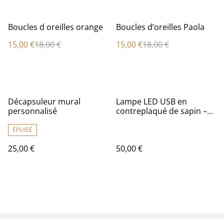
%
%
Boucles d oreilles orange
Boucles d’oreilles Paola
15,00 €
18,00 €
15,00 €
18,00 €
Décapsuleur mural
Lampe LED USB en
personnalisé
contreplaqué de sapin –
Création artisanale
unique
ÉPUISÉ
25,00 €
50,00 €