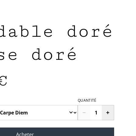
dable doré
se doré
€
QUANTITÉ
Acheter