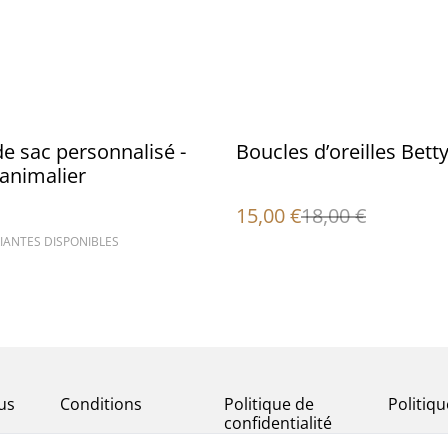
%
de sac personnalisé -
Boucles d’oreilles Bett
animalier
15,00 €
18,00 €
IANTES DISPONIBLES
us
Conditions
Politique de
Politiq
confidentialité