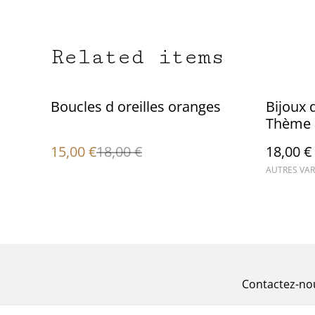
Related items
%
Boucles d oreilles oranges
Bijoux 
Thème 
15,00 €
18,00 €
18,00 €
AUTRES VAR
Contactez-no