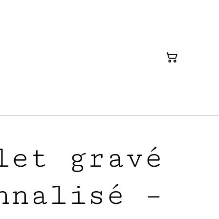
let gravé
nnalisé –