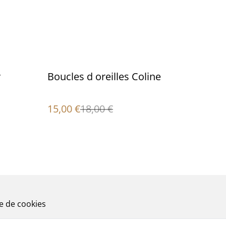
%
y
Boucles d oreilles Coline
15,00 €
18,00 €
ue de cookies