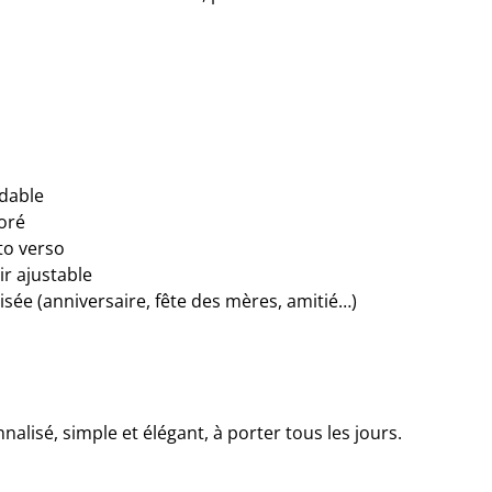
ydable
oré
to verso
ir ajustable
sée (anniversaire, fête des mères, amitié…)
lisé, simple et élégant, à porter tous les jours.