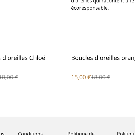
d'oreilles qui racontent un
écoresponsable.
%
 d oreilles Chloé
Boucles d oreilles ora
18,00 €
15,00 €
18,00 €
us
Conditions
Politique de
Politiq