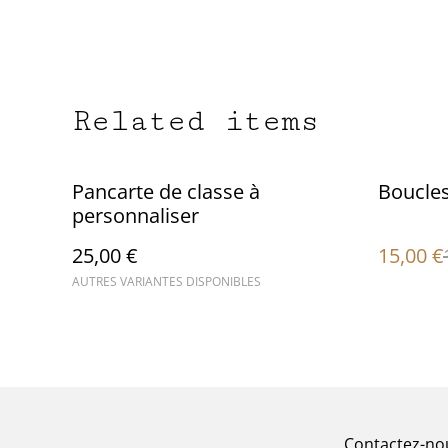
Related items
%
Pancarte de classe à
Boucles
personnaliser
25,00 €
15,00 €
AUTRES VARIANTES DISPONIBLES
Contactez-no