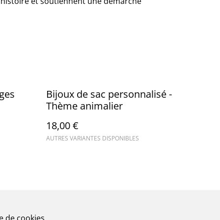
e histoire et soutiennent une démarche
nges
Bijoux de sac personnalisé -
Thème animalier
18,00 €
AUTRES VARIANTES DISPONIBLES
ue de cookies