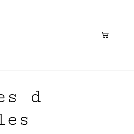
es d
les