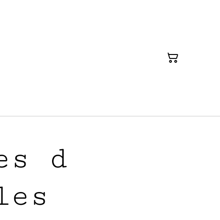
es d
les