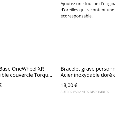
Ajoutez une touche d'origina
d'oreilles qui racontent un
écoresponsable.
r Base OneWheel XR
Bracelet gravé personn
ble couvercle Torque
Acier inoxydable doré 
1 19S2P 21700
doré
€
18,00 €
AUTRES VARIANTES DISPONIBLES