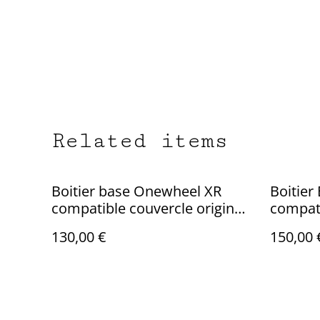
Related items
Boitier base Onewheel XR
Boitie
compatible couvercle origine
compati
19S2P 21700
Boxe V
130,00 €
150,00 