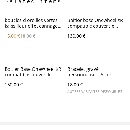
Related items
%
boucles d oreilles vertes
Boitier base Onewheel XR
kakis fleur effet cannage
compatible couvercle
en rotin
origine 19S2P 21700
15,00 €
18,00 €
130,00 €
Boitier Base OneWheel XR
Bracelet gravé
compatible couvercle
personnalisé – Acier
Torque Boxe V1 19S2P
inoxydable doré ou rose
150,00 €
18,00 €
21700
doré
AUTRES VARIANTES DISPONIBLES