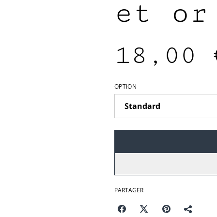
et or
18,00 
OPTION
PARTAGER