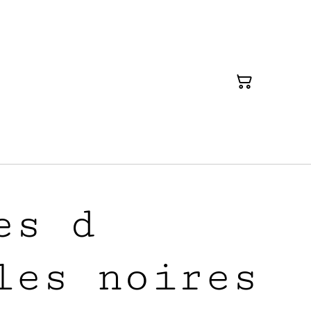
es d
les noires