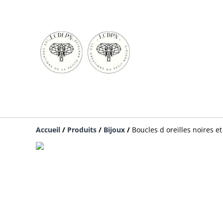
Accueil
/
Produits
/
Bijoux
/
Boucles d oreilles noires et